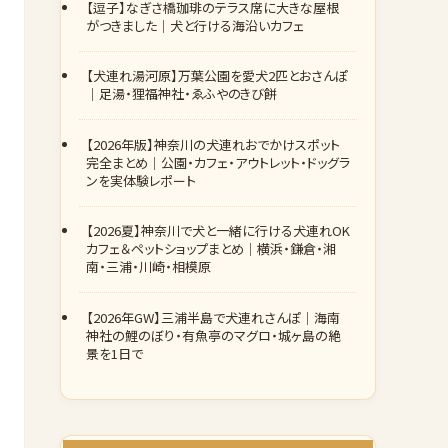
【逗子】なぎさ橋珈琲のテラス席に大きな屋根
がつきました｜犬と行ける海沿いカフェ
【犬連れ湯河原】万葉公園を愛犬2匹とおさんぽ
｜足湯・狸福神社・ゑふやのきび餅
【2026年版】神奈川の犬連れおでかけスポット
完全まとめ｜公園・カフェ・アウトレット・ドッグラ
ンを実体験レポート
【2026夏】神奈川で犬と一緒に行ける犬連れOK
カフェ＆ペットショップまとめ｜横浜・鎌倉・湘
南・三浦・川崎・相模原
【2026年GW】三浦半島で犬連れさんぽ｜海南
神社の鯉のぼり・有魚亭のマグロ・城ヶ島の絶
景を1日で