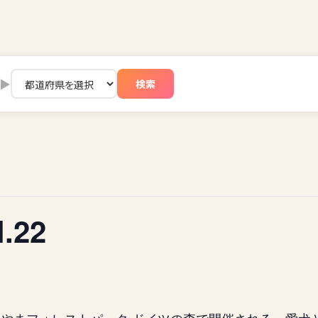
▶
検索
.22