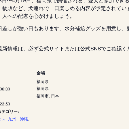
月18日〜4月19日、福岡県で開催される、愛犬と参加で
、物販など、犬連れで一日楽しめる内容が予定されてい
・人への配慮を心がけましょう。
日差しが強い日もあります。水分補給グッズを用意し、
最新情報は、必ず公式サイトまたは公式SNSでご確認く
会場
福岡県
福岡県
00:00
福岡市
,
日本
23:59
カテゴリー:
ェス
,
九州・沖縄
,