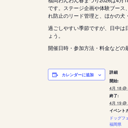
福岡わんわん春まつり2026は4
です。ステージ企画や体験ブース
れ防止のリード管理と、ほかの犬
過ごしやすい季節ですが、日中は
ょう。
開催日時・参加方法・料金などの
詳細
カレンダーに追加
開始:
4月 18 @ 
終了:
4月 19 @ 
イベント
ドッグフ
福岡県