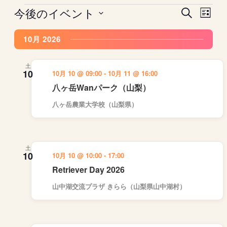
今後のイベント
イ
イ
イ
検
リ
ベ
索
ベ
ベ
日
ス
ン
ン
ン
10月 2026
ト
付
ト
ト
表
ト
を
示
を
ビ
選
土
10
10月 10 @ 09:00
-
10月 11 @ 16:00
検
ュ
択
八ヶ岳Wanパーク（山梨）
索
ー
し
ナ
八ヶ岳農業大学校（山梨県）
て
ビ
ナ
ゲ
ビ
ー
土
ゲ
シ
10
10月 10 @ 10:00
-
17:00
ー
ョ
Retriever Day 2026
シ
ン
山中湖交流プラザ きらら（山梨県山中湖村）
ョ
ン
を
表