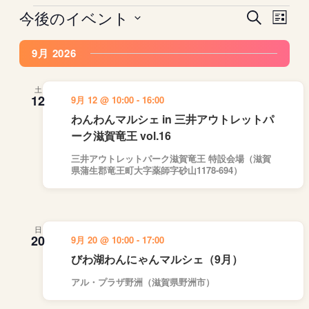
今後のイベント
イ
イ
イ
検
リ
ベ
索
ベ
ベ
日
ス
ン
ン
ン
9月 2026
ト
付
ト
ト
表
ト
を
示
を
ビ
選
土
12
9月 12 @ 10:00
-
16:00
検
ュ
択
わんわんマルシェ in 三井アウトレットパ
索
ー
ーク滋賀竜王 vol.16
し
ナ
て
ビ
三井アウトレットパーク滋賀竜王 特設会場（滋賀
県蒲生郡竜王町大字薬師字砂山1178-694）
ナ
ゲ
ビ
ー
ゲ
シ
ー
ョ
日
20
9月 20 @ 10:00
-
17:00
シ
ン
ョ
びわ湖わんにゃんマルシェ（9月）
ン
アル・プラザ野洲（滋賀県野洲市）
を
表