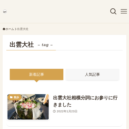
ホーム
出雲大社
出雲大社
– tag –
新着記事
人気記事
出雲大社相模分詞にお参りに行
散歩
きました
2022年1月23日