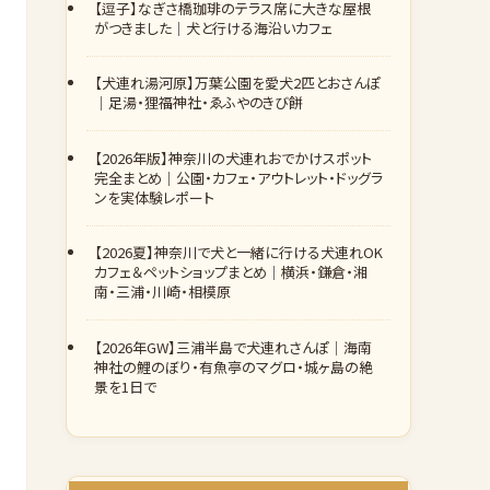
【逗子】なぎさ橋珈琲のテラス席に大きな屋根
がつきました｜犬と行ける海沿いカフェ
【犬連れ湯河原】万葉公園を愛犬2匹とおさんぽ
｜足湯・狸福神社・ゑふやのきび餅
【2026年版】神奈川の犬連れおでかけスポット
完全まとめ｜公園・カフェ・アウトレット・ドッグラ
ンを実体験レポート
【2026夏】神奈川で犬と一緒に行ける犬連れOK
カフェ＆ペットショップまとめ｜横浜・鎌倉・湘
南・三浦・川崎・相模原
【2026年GW】三浦半島で犬連れさんぽ｜海南
神社の鯉のぼり・有魚亭のマグロ・城ヶ島の絶
景を1日で