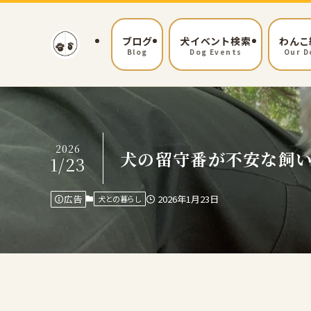
ブログ
犬イベント検索
わんこ
Blog
Dog Events
Our D
2026
犬の留守番が不安な飼
1/23
2026年1月23日
広告
犬との暮らし