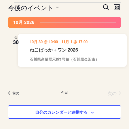
今後のイベント
イ
イ
イ
検
リ
ベ
索
ベ
ベ
日
ス
ン
ン
ン
10月 2026
ト
付
ト
ト
表
ト
を
示
を
ビ
選
金
30
10月 30 @ 10:00
-
11月 1 @ 17:00
検
ュ
択
ねこばっか＋ワン 2026
索
ー
し
ナ
石川県産業展示館1号館（石川県金沢市）
て
ビ
ナ
ゲ
ビ
ー
ゲ
シ
イベ
今日
次の
イベント
ー
ョ
前の
シ
ン
ョ
自分のカレンダーと連携する
ン
を
表