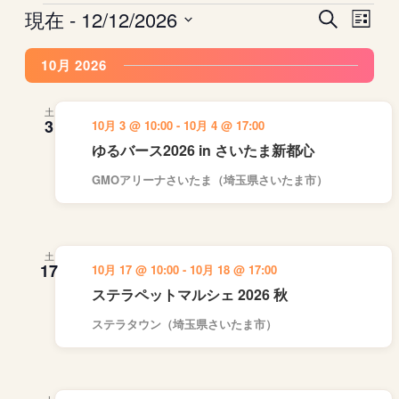
現在
 - 
12/12/2026
イ
イ
イ
検
リ
ベ
索
ベ
ベ
日
ス
ン
ン
ン
10月 2026
ト
付
ト
ト
表
ト
を
示
を
ビ
選
土
3
10月 3 @ 10:00
-
10月 4 @ 17:00
検
ュ
択
ゆるバース2026 in さいたま新都心
索
ー
し
ナ
GMOアリーナさいたま（埼玉県さいたま市）
て
ビ
ナ
ゲ
ビ
ー
土
ゲ
シ
17
10月 17 @ 10:00
-
10月 18 @ 17:00
ー
ョ
ステラペットマルシェ 2026 秋
シ
ン
ステラタウン（埼玉県さいたま市）
ョ
ン
を
表