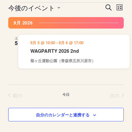
今後のイベント
イ
イ
イ
検
リ
ベ
索
ベ
ベ
日
ス
ン
ン
ン
9月 2026
ト
付
ト
ト
表
ト
を
示
を
ビ
選
土
5
9月 5 @ 10:00
-
9月 6 @ 17:00
検
ュ
択
WAGPARTY 2026 2nd
索
ー
し
ナ
菊ヶ丘運動公園（青森県五所川原市）
て
ビ
ナ
ゲ
ビ
ー
ゲ
シ
イベント
イベ
前の
今日
次の
ー
ョ
シ
ン
ョ
自分のカレンダーと連携する
ン
を
表